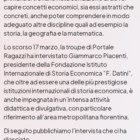
capire concetti economici, sia essi astratti che
concreti, anche poter comprendere in modo
adeguato altre discipline quali ad esempio la
storia, la geografia e la matematica.
Lo scorso 17 marzo, la
troupe
di Portale
Ragazzi ha intervistato Giammarco Piacenti,
presidente della Fondazione Istituto
Internazionale di Storia Economica “F. Datini”,
che oltre ad essere una delle più prestigiose
istituzioni internazionali di storia economica, è
anche impegnata in un’intensa attività
didattica e divulgativa, con particolare
riferimento all’area metropolitana fiorentina.
Di seguito pubblichiamo l’intervista che ci ha
rilasciato.