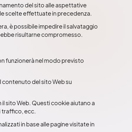
onamento del sito alle aspettative
le scelte effettuate in precedenza.
dera, è possibile impedire il salvataggio
i potrebbe risultarne compromesso.
non funzionerà nel modo previsto
l contenuto del sito Web su
 il sito Web. Questi cookie aiutano a
 traffico, ecc.
alizzati in base alle pagine visitate in