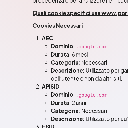
precedenza e per analizzare l’efficac
Quali cookie specifici usa www.port
Cookies Necessari
AEC
Dominio
:
.google.com
Durata
: 6 mesi
Categoria
: Necessari
Descrizione
: Utilizzato per g
dall’utente e non da altri siti.
APISID
Dominio
:
.google.com
Durata
: 2 anni
Categoria
: Necessari
Descrizione
: Utilizzato per a
HSID