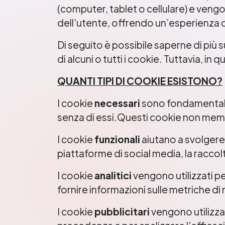
(computer, tablet o cellulare) e veng
dell’utente, offrendo un’esperienza 
Di seguito è possibile saperne di più su
di alcuni o tutti i cookie. Tuttavia, i
QUANTI TIPI DI COOKIE ESISTONO?
I cookie
necessari
sono fondamentali 
senza di essi.Questi cookie non memor
I cookie
funzionali
aiutano a svolgere
piattaforme di social media, la raccolt
I cookie
analitici
vengono utilizzati p
fornire informazioni sulle metriche di 
I cookie
pubblicitari
vengono utilizzati