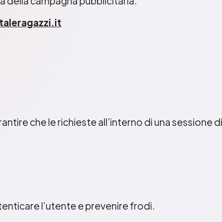
ia della campagna pubblicitaria.
aleragazzi.it
arantire che le richieste all’interno di una session
utenticare l’utente e prevenire frodi.