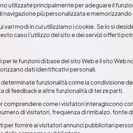
ono utilizzate principalmente per adeguare il funzi
di navigazione più personalizzata e memorizzando 
i vari modi in cui utilizziamo i cookie. Se lo si desi
n questo caso l’utilizzo del sito e dei servizi offert
per le funzioni di base del sito Web e il sito Web 
izzano dati identificativi personali.
 determinate funzionalità come la condivisione de
a di feedback e altre funzionalità di terze parti.
er comprendere come i visitatori interagiscono con
numero di visitatori, frequenza di rimbalzo, fonte di
 per fornire ai visitatori annunci pubblicitari person