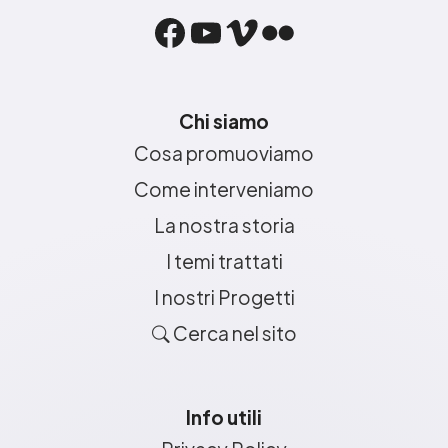
Facebook
YouTube
Vimeo
Flickr
Chi siamo
Cosa promuoviamo
Come interveniamo
La nostra storia
I temi trattati
I nostri Progetti
Cerca nel sito
Info utili