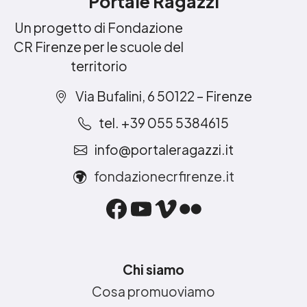
Portale Ragazzi
Un progetto di Fondazione
CR Firenze per le scuole del
territorio
Via Bufalini, 6 50122 – Firenze
tel. +39 055 5384615
info@portaleragazzi.it
fondazionecrfirenze.it
Facebook
YouTube
Vimeo
Flickr
Chi siamo
Cosa promuoviamo