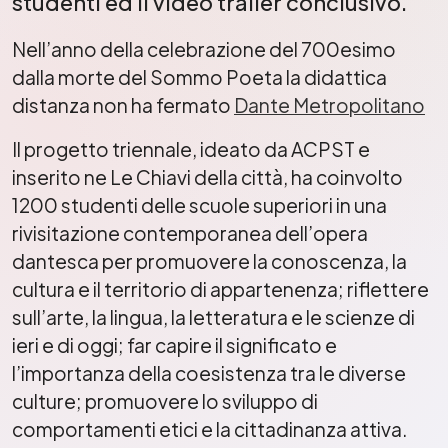
studenti ed il video trailer conclusivo.
Nell’anno della celebrazione del 700esimo
dalla morte del Sommo Poeta la didattica
distanza non ha fermato
Dante Metropolitano
Il progetto triennale, ideato da ACPST e
inserito ne Le Chiavi della città, ha coinvolto
1200 studenti delle scuole superiori in una
rivisitazione contemporanea dell’opera
dantesca per promuovere la conoscenza, la
cultura e il territorio di appartenenza; riflettere
sull’arte, la lingua, la letteratura e le scienze di
ieri e di oggi; far capire il significato e
l’importanza della coesistenza tra le diverse
culture; promuovere lo sviluppo di
comportamenti etici e la cittadinanza attiva.