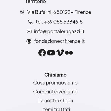
territorio
Via Bufalini, 6 50122 – Firenze
tel. +39 055 5384615
info@portaleragazzi.it
fondazionecrfirenze.it
Facebook
YouTube
Vimeo
Flickr
Chi siamo
Cosa promuoviamo
Come interveniamo
La nostra storia
I temi trattati