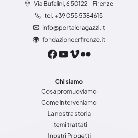
Via Bufalini, 6 50122 – Firenze
tel. +39 055 5384615
info@portaleragazzi.it
fondazionecrfirenze.it
Facebook
YouTube
Vimeo
Flickr
Chi siamo
Cosa promuoviamo
Come interveniamo
La nostra storia
I temi trattati
I nostri Progetti