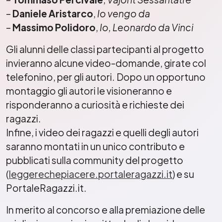
–
Daniele Aristarco
,
Io vengo da
–
Massimo Polidoro
,
Io, Leonardo da Vinci
Gli alunni delle classi partecipanti al progetto
invieranno alcune video-domande, girate col
telefonino, per gli autori. Dopo un opportuno
montaggio gli autori le visioneranno e
risponderanno a curiosità e richieste dei
ragazzi.
Infine, i video dei ragazzi e quelli degli autori
saranno montati in un unico contributo e
pubblicati sulla community del progetto
(
leggerechepiacere.portaleragazzi.it
) e su
PortaleRagazzi.it.
In merito al concorso e alla premiazione delle