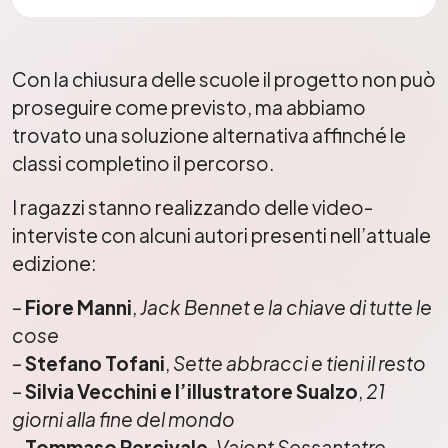
Con la chiusura delle scuole il progetto non può
proseguire come previsto, ma abbiamo
trovato una soluzione alternativa affinché le
classi completino il percorso.
I ragazzi stanno realizzando delle video-
interviste con alcuni autori presenti nell’attuale
edizione:
–
Fiore Manni
,
Jack Bennet e la chiave di tutte le
cose
–
Stefano Tofani
,
Sette abbracci e tieni il resto
–
Silvia Vecchini e l’illustratore Sualzo
,
21
giorni alla fine del mondo
–
Tommaso Percivale
,
Vajont Sessantatre