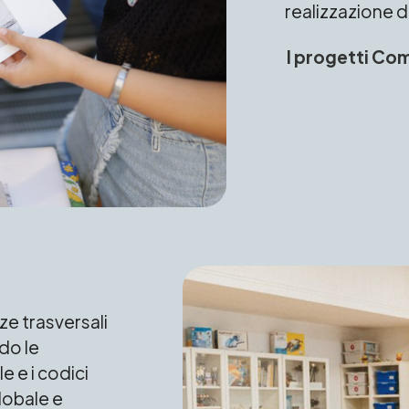
realizzazione di
I progetti Co
ze trasversali
do le
e e i codici
lobale e