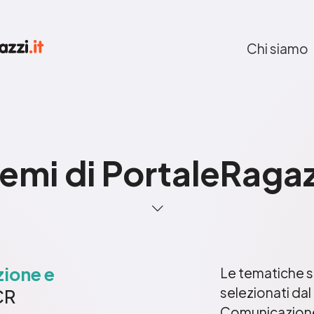
Chi siamo
 temi di PortaleRagaz
zione e
Le tematiche su
selezionati da
CR
Comunicazione 