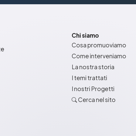
Chi siamo
Cosa promuoviamo
ze
Come interveniamo
La nostra storia
I temi trattati
I nostri Progetti
Cerca nel sito