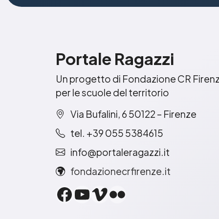
Portale Ragazzi
Un progetto di Fondazione CR Firen
per le scuole del territorio
Via Bufalini, 6 50122 – Firenze
tel. +39 055 5384615
info@portaleragazzi.it
fondazionecrfirenze.it
Facebook
YouTube
Vimeo
Flickr