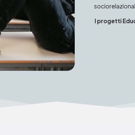
sociorelaziona
I progetti Edu