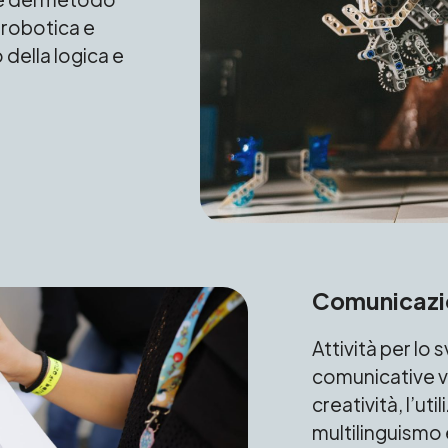
a robotica e
 della logica e
Comunicazio
Attività per lo 
comunicative ve
creatività, l’util
multilinguismo e