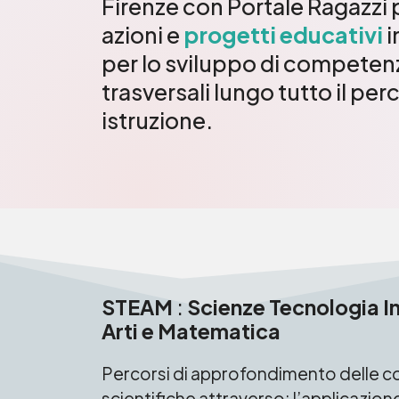
Firenze con Portale Ragazzi
azioni e
progetti educativi
i
per lo sviluppo di competenze
trasversali lungo tutto il per
istruzione.
STEAM
:
Scienze Tecnologia I
Arti e Matematica
Percorsi di approfondimento delle 
scientifiche attraverso: l’applicazio