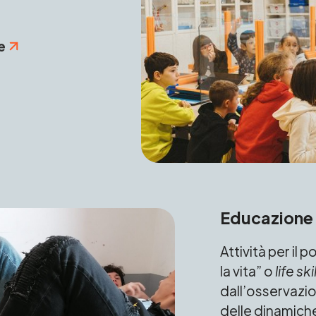
e
Educazione 
Attività per i
la vita” o
life ski
dall’osservazio
delle dinamiche