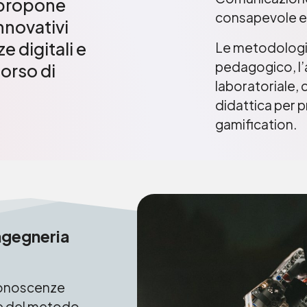
 propone
consapevole e
nnovativi
 digitali e
Le metodologie 
pedagogico, l’
corso di
laboratoriale, 
didattica per p
gamification.
ngegneria
conoscenze
ne del metodo