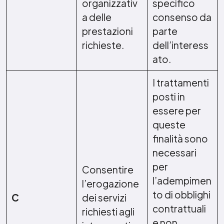
organizzativ
specifico
a delle
consenso da
prestazioni
parte
richieste.
dell’interess
ato.
I trattamenti
posti in
essere per
queste
finalità sono
necessari
per
Consentire
l’adempimen
l’erogazione
to di obblighi
C
dei servizi
contrattuali
richiesti agli
e non