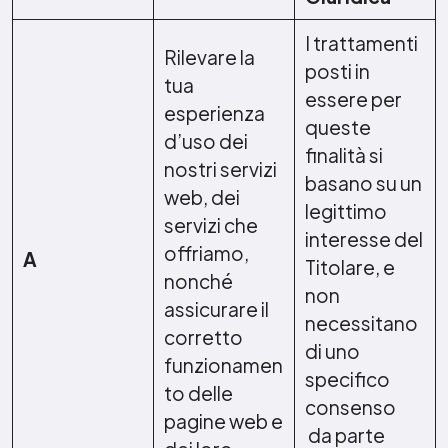
I trattamenti
Rilevare la
posti in
tua
essere per
esperienza
queste
d’uso dei
finalità si
nostri servizi
basano su un
web, dei
legittimo
servizi che
interesse del
offriamo,
A
Titolare, e
nonché
non
assicurare il
necessitano
corretto
di uno
funzionamen
specifico
to delle
consenso
pagine web e
da parte