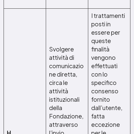
I trattamenti
posti in
essere per
queste
Svolgere
finalità
attività di
vengono
comunicazio
effettuati
ne diretta,
con lo
circa le
specifico
attività
consenso
istituzionali
fornito
della
dall’utente,
Fondazione,
fatta
attraverso
eccezione
H
l’invio
per le