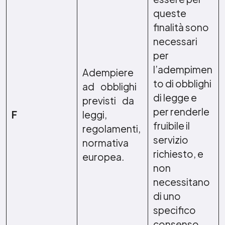
queste
finalità sono
necessari
per
l’adempimen
Adempiere
to di obblighi
ad obblighi
di legge e
previsti da
per renderle
F
leggi,
fruibile il
regolamenti,
servizio
normativa
richiesto, e
europea.
non
necessitano
di uno
specifico
consenso