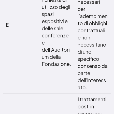
necessari
utilizzo degli
per
spazi
l’adempimen
espositivi e
to di obblighi
E
delle sale
contrattuali
conferenze
e non
e
necessitano
dell’Auditori
di uno
um della
specifico
Fondazione.
consenso da
parte
dell’interess
ato.
I trattamenti
posti in
essere per