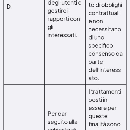
degli utenti e
to di obblighi
D
gestire i
contrattuali
rapporti con
e non
gli
necessitano
interessati.
di uno
specifico
consenso da
parte
dell’interess
ato.
I trattamenti
posti in
essere per
Per dar
queste
seguito alla
finalità sono
richiesta di