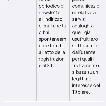
periodico di
comunicazio
newsletter
ni relative a
all’indirizzo
servizi
e-mail che tu
analoghi a
ci hai
quelli già
spontaneam
usufruiti e/o
ente fornito
sottoscritti
all’atto della
dall’utente
registrazion
per i quali il
e al Sito.
trattamento
si basa su un
legittimo
interesse del
Titolare.