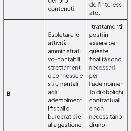
dei loro
dell’interess
contenuti.
ato.
I trattamenti
Espletare le
posti in
attività
essere per
amministrati
queste
vo-contabili
finalità sono
strettament
necessari
e connesse e
per
strumentali
l’adempimen
agli
to di obblighi
B
adempiment
contrattuali
i fiscali e
e non
burocratici e
necessitano
alla gestione
di uno