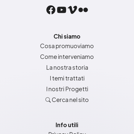
Facebook
YouTube
Vimeo
Flickr
Chi siamo
Cosa promuoviamo
Come interveniamo
La nostra storia
I temi trattati
I nostri Progetti
Cerca nel sito
Info utili