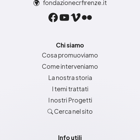
fondazionecrfirenze.it
Facebook
YouTube
Vimeo
Flickr
Chi siamo
Cosa promuoviamo
Come interveniamo
La nostra storia
I temi trattati
I nostri Progetti
Cerca nel sito
Info utili