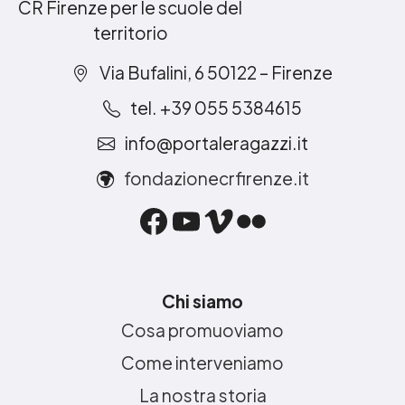
CR Firenze per le scuole del
territorio
Via Bufalini, 6 50122 – Firenze
tel. +39 055 5384615
info@portaleragazzi.it
fondazionecrfirenze.it
Facebook
YouTube
Vimeo
Flickr
Chi siamo
Cosa promuoviamo
Come interveniamo
La nostra storia