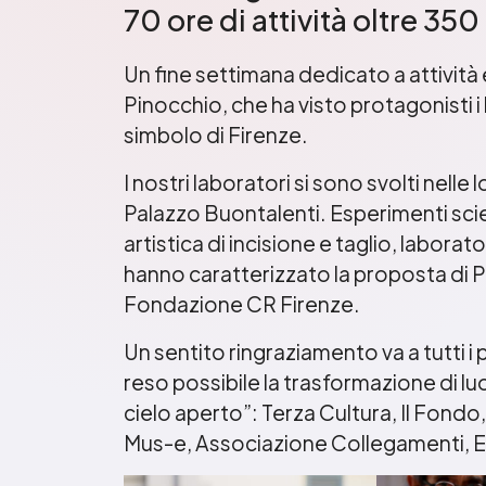
70 ore di attività oltre 350
Un fine settimana dedicato a attività 
Pinocchio, che ha visto protagonisti i b
simbolo di Firenze.
I nostri laboratori si sono svolti nelle
Palazzo Buontalenti. Esperimenti scient
artistica di incisione e taglio, laborat
hanno caratterizzato la proposta di P
Fondazione CR Firenze.
Un sentito ringraziamento va a tutti i
reso possibile la trasformazione di luog
cielo aperto”: Terza Cultura, Il Fond
Mus-e, Associazione Collegamenti, E