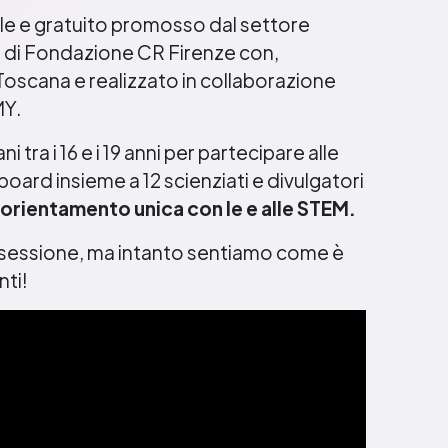
le e gratuito promosso dal settore
 di Fondazione CR Firenze con,
 Toscana e realizzato in collaborazione
Y.
i tra i 16 e i 19 anni per partecipare alle
l board insieme a 12 scienziati e divulgatori
 orientamento unica con le e alle STEM.
ma sessione, ma intanto sentiamo come è
nti!