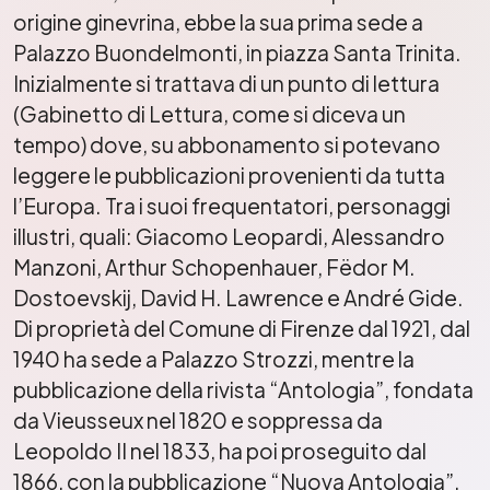
origine ginevrina, ebbe la sua prima sede a
Palazzo Buondelmonti, in piazza Santa Trinita.
Inizialmente si trattava di un punto di lettura
(Gabinetto di Lettura, come si diceva un
tempo) dove, su abbonamento si potevano
leggere le pubblicazioni provenienti da tutta
l’Europa. Tra i suoi frequentatori, personaggi
illustri, quali: Giacomo Leopardi, Alessandro
Manzoni, Arthur Schopenhauer, Fëdor M.
Dostoevskij, David H. Lawrence e André Gide.
Di proprietà del Comune di Firenze dal 1921, dal
1940 ha sede a Palazzo Strozzi, mentre la
pubblicazione della rivista “Antologia”, fondata
da Vieusseux nel 1820 e soppressa da
Leopoldo II nel 1833, ha poi proseguito dal
1866, con la pubblicazione “Nuova Antologia”,