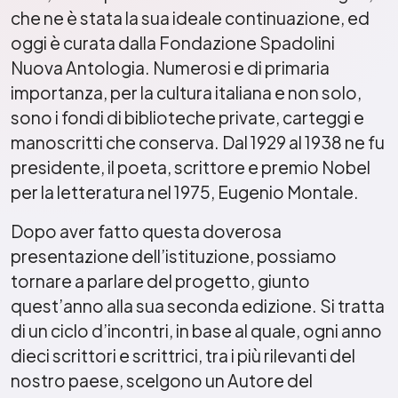
che ne è stata la sua ideale continuazione, ed
oggi è curata dalla Fondazione Spadolini
Nuova Antologia. Numerosi e di primaria
importanza, per la cultura italiana e non solo,
sono i fondi di biblioteche private, carteggi e
manoscritti che conserva. Dal 1929 al 1938 ne fu
presidente, il poeta, scrittore e premio Nobel
per la letteratura nel 1975, Eugenio Montale.
Dopo aver fatto questa doverosa
presentazione dell’istituzione, possiamo
tornare a parlare del progetto, giunto
quest’anno alla sua seconda edizione. Si tratta
di un ciclo d’incontri, in base al quale, ogni anno
dieci scrittori e scrittrici, tra i più rilevanti del
nostro paese, scelgono un Autore del