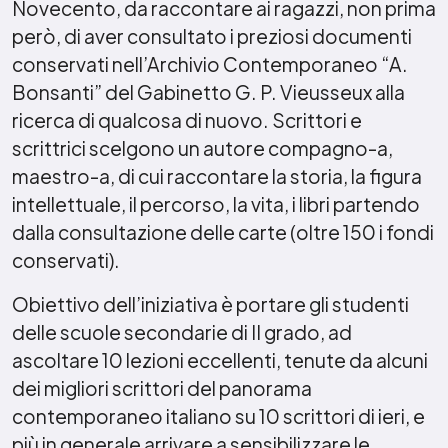
Novecento, da raccontare ai ragazzi, non prima
però, di aver consultato i preziosi documenti
conservati nell’Archivio Contemporaneo “A.
Bonsanti” del Gabinetto G. P. Vieusseux alla
ricerca di qualcosa di nuovo. Scrittori e
scrittrici scelgono un autore compagno-a,
maestro-a, di cui raccontare la storia, la figura
intellettuale, il percorso, la vita, i libri partendo
dalla consultazione delle carte (oltre 150 i fondi
conservati).
Obiettivo dell’iniziativa è portare gli studenti
delle scuole secondarie di II grado, ad
ascoltare 10 lezioni eccellenti, tenute da alcuni
dei migliori scrittori del panorama
contemporaneo italiano su 10 scrittori di ieri, e
più in generale arrivare a sensibilizzare le