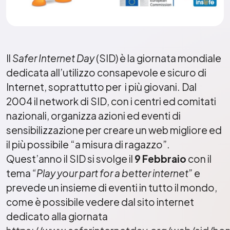
Il
Safer Internet Day
(SID) è la giornata mondiale
dedicata all’utilizzo consapevole e sicuro di
Internet, soprattutto per i più giovani. Dal
2004 il network di SID, con i centri ed comitati
nazionali, organizza azioni ed eventi di
sensibilizzazione per creare un web migliore ed
il più possibile “a misura di ragazzo”.
Quest’anno il SID si svolge il
9 Febbraio
con il
tema
“Play your part for a better internet”
e
prevede un insieme di eventi in tutto il mondo,
come è possibile vedere dal sito internet
dedicato alla giornata