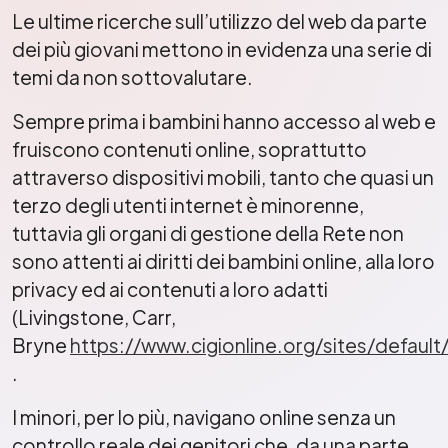
Le ultime ricerche sull’utilizzo del web da parte
dei più giovani mettono in evidenza una serie di
temi da non sottovalutare.
Sempre prima i bambini hanno accesso al web e
fruiscono contenuti online, soprattutto
attraverso dispositivi mobili, tanto che quasi un
terzo degli utenti internet è minorenne,
tuttavia gli organi di gestione della Rete non
sono attenti ai diritti dei bambini online, alla loro
privacy ed ai contenuti a loro adatti
(Livingstone, Carr,
Bryne
https://www.cigionline.org/sites/default
.
I minori, per lo più, navigano online senza un
controllo reale dei genitori che, da una parte