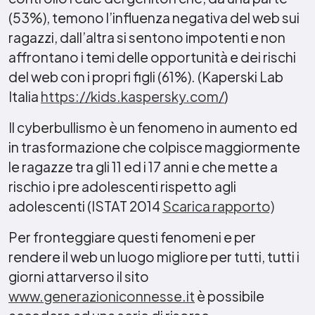
(53%), temono l’influenza negativa del web sui
ragazzi, dall’altra si sentono impotenti e non
affrontano i temi delle opportunità e dei rischi
del web con i propri figli (61%). (Kaperski Lab
Italia
https://kids.kaspersky.com/
)
Il cyberbullismo è un fenomeno in aumento ed
in trasformazione che colpisce maggiormente
le ragazze tra gli 11 ed i 17 anni e che mette a
rischio i pre adolescenti rispetto agli
adolescenti (ISTAT 2014
Scarica rapporto)
Per fronteggiare questi fenomeni e per
rendere il web un luogo migliore per tutti, tutti i
giorni attarverso il sito
www.generazioniconnesse.it
è possibile