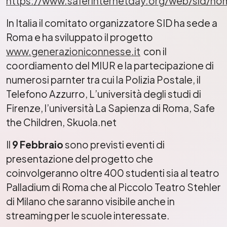
https://www.saferinternetday.org/web/sid/ho
In Italia il comitato organizzatore SID ha sede a
Roma e ha sviluppato il progetto
www.generazioniconnesse.it
con il
coordiamento del MIUR e la partecipazione di
numerosi parnter tra cui la Polizia Postale, il
Telefono Azzurro, L’università degli studi di
Firenze, l’università La Sapienza di Roma, Safe
the Children, Skuola.net
Il
9 Febbraio
sono previsti eventi di
presentazione del progetto che
coinvolgeranno oltre 400 studenti sia al teatro
Palladium di Roma che al Piccolo Teatro Stehler
di Milano che saranno visibile anche in
streaming per le scuole interessate.