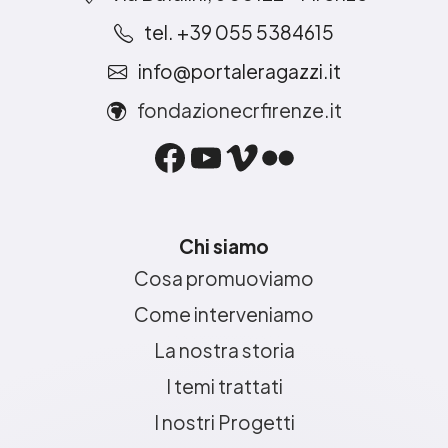
tel. +39 055 5384615
info@portaleragazzi.it
fondazionecrfirenze.it
Facebook
YouTube
Vimeo
Flickr
Chi siamo
Cosa promuoviamo
Come interveniamo
La nostra storia
I temi trattati
I nostri Progetti