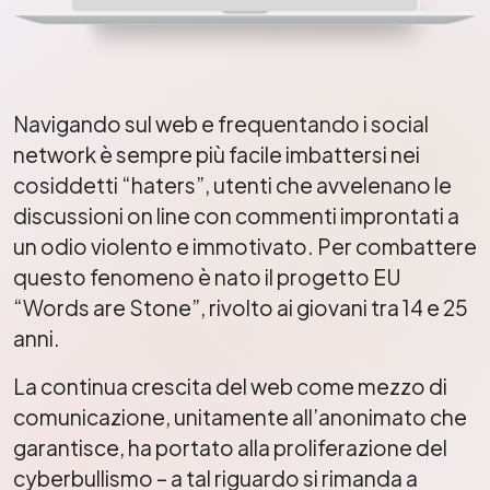
Navigando sul web e frequentando i social
network è sempre più facile imbattersi nei
cosiddetti “haters”, utenti che avvelenano le
discussioni on line con commenti improntati a
un odio violento e immotivato. Per combattere
questo fenomeno è nato il progetto EU
“Words are Stone”, rivolto ai giovani tra 14 e 25
anni.
La continua crescita del web come mezzo di
comunicazione, unitamente all’anonimato che
garantisce, ha portato alla proliferazione del
cyberbullismo – a tal riguardo si rimanda a