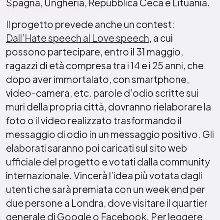
Spagna, Ungheria, Repubblica Ceca e Lituania.
Il progetto prevede anche un contest:
Dall’Hate speech al Love speech
, a cui
possono partecipare, entro il 31 maggio,
ragazzi di età compresa tra i 14 e i 25 anni, che
dopo aver immortalato, con smartphone,
video-camera, etc. parole d’odio scritte sui
muri della propria città, dovranno rielaborare la
foto o il video realizzato trasformando il
messaggio di odio in un messaggio positivo. Gli
elaborati saranno poi caricati sul sito web
ufficiale del progetto e votati dalla community
internazionale. Vincerà l’idea più votata dagli
utenti che sarà premiata con un week end per
due persone a Londra, dove visitare il quartier
generale di Google o Facebook. Per leggere