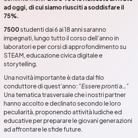
ad oggi, di cui siamo riusciti a soddisfare il
75%.
7500
studenti dai 6 ai 18 anni saranno
impegnati, lungo tutto il corso dell’anno in
laboratori e per corsi di approfondimento su
STEAM, educazione civica digitale e
storytelling.
Una novità importante è data dal filo
conduttore di quest’anno:
“Essere pronti a…”
Una tematica trasversale che i nostri partner
hanno accolto e declinato secondo le loro
peculiarità, proponendo attività ludiche ed
educative per preparare le giovani generazioni
ad affrontare le sfide future.