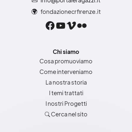
fondazionecrfirenze.it
Facebook
YouTube
Vimeo
Flickr
Chi siamo
Cosa promuoviamo
Come interveniamo
La nostra storia
I temi trattati
I nostri Progetti
Cerca nel sito