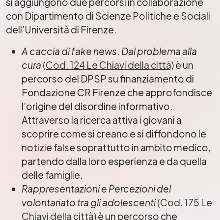
si aggiungono due percorsi in collaborazione
con Dipartimento di Scienze Politiche e Sociali
dell’Università di Firenze.
A caccia di fake news
.
Dal problema alla
cura
(Cod. 124 Le Chiavi della città)
è un
percorso del DPSP su finanziamento di
Fondazione CR Firenze che approfondisce
l’origine del disordine informativo.
Attraverso la ricerca attiva i giovani a
scoprire come si creano e si diffondono le
notizie false soprattutto in ambito medico,
partendo dalla loro esperienza e da quella
delle famiglie.
Rappresentazioni e Percezioni del
volontariato tra gli adolescenti
(Cod. 175 Le
Chiavi della città)
è un percorso che