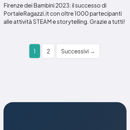
Firenze dei Bambini 2023: il successo di
PortaleRagazzi.it con oltre 1000 partecipanti
alle attività STEAM e storytelling. Grazie a tutti!
Paginazione
1
2
Successivi →
degli
articoli