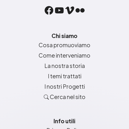
Facebook
YouTube
Vimeo
Flickr
Chi siamo
Cosa promuoviamo
Come interveniamo
La nostra storia
I temi trattati
I nostri Progetti
Cerca nel sito
Info utili