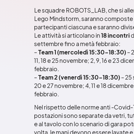
Le squadre ROBOTS_LAB, che si alle
Lego Mindstorm, saranno composte da
partecipanti ciascuna e saranno divise
Le attività si articolano in
18 incontri
d
settembre fino a metà febbraio:
–
Team 1 (mercoledì 15:30-18:30)
– 2
11, 18 e 25 novembre; 2, 9, 16 e 23 dic
febbraio.
–
Team 2 (venerdì 15:30-18:30)
– 25 
20 e 27 novembre; 4, 11 e 18 dicembre; 
febbraio.
Nel rispetto delle norme anti -Covid-1
postazioni sono separate da vetri, tu
e al tavolo con lo scenario di gara po
volta, le mani devono essere lavate 