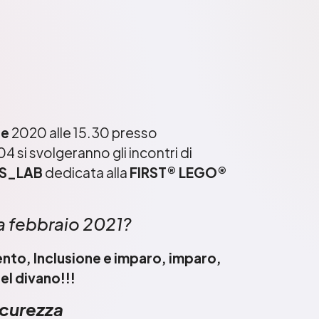
re
2020 alle 15.30 presso
04 si svolgeranno gli incontri di
S_LAB
dedicata alla
FIRST® LEGO®
 a febbraio 2021?
to, Inclusione e imparo, imparo,
el divano!!!
icurezza