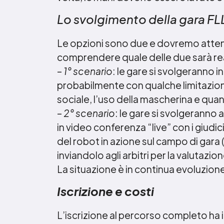
Lo svolgimento della gara FL
Le opzioni sono due e dovremo atten
comprendere quale delle due sarà rea
–
1° scenario
: le gare si svolgeranno 
probabilmente con qualche limitazione
sociale, l’uso della mascherina e qua
–
2° scenario
: le gare si svolgeranno 
in video conferenza “live” con i giudic
del robot in azione sul campo di gara
inviandolo agli arbitri per la valutazion
La situazione è in continua evoluzion
Iscrizione e costi
L’iscrizione al percorso completo ha i