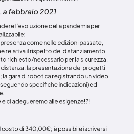
L a febbraio 2021
dere l’evoluzione della pandemia per
lizzabile:
in presenza come nelle edizioni passate,
 relativa il rispetto del distanziamento
nto richiesto/necessario per la sicurezza.
a distanza: la presentazione dei progetti
i; la gara di robotica registrando un video
 (seguendo specifiche indicazioni) ed
e.
e e ci adegueremo alle esigenze!?!
l costo di 340,00€; è possibile iscriversi