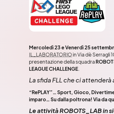
Mercoledì 23 e Venerdì 25 settemb
IL_LABORATORIO
in Via dè Serragli 1
presentazione della squadra
ROBOT
LEAGUE CHALLENGE
.
La sfida FLL che ci attenderà
“RePLAY”… Sport, Gioco, Divertimen
imparo… Su dalla poltrona! Via da qu
Le attività ROBOTS_LAB in s