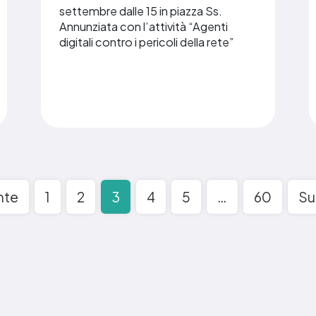
settembre dalle 15 in piazza Ss.
Annunziata con l’attività “Agenti
digitali contro i pericoli della rete”
nte
1
2
3
4
5
…
60
Su