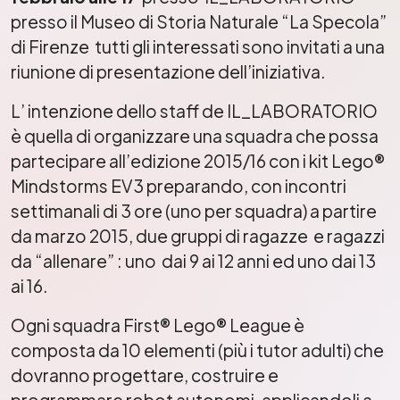
presso il Museo di Storia Naturale “La Specola”
di Firenze tutti gli interessati sono invitati a una
riunione di presentazione dell’iniziativa.
L’ intenzione dello staff de IL_LABORATORIO
è quella di organizzare una squadra che possa
partecipare all’edizione 2015/16 con i kit Lego®
Mindstorms EV3 preparando, con incontri
settimanali di 3 ore (uno per squadra) a partire
da marzo 2015, due gruppi di ragazze e ragazzi
da “allenare” : uno dai 9 ai 12 anni ed uno dai 13
ai 16.
Ogni squadra First® Lego® League è
composta da 10 elementi (più i tutor adulti) che
dovranno progettare, costruire e
programmare robot autonomi, applicandoli a