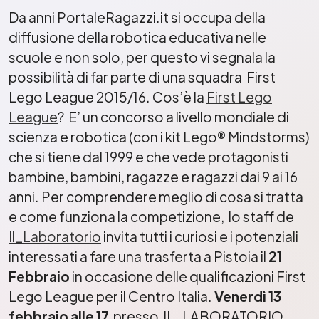
Da anni PortaleRagazzi.it si occupa della
diffusione della robotica educativa nelle
scuole e non solo, per questo vi segnala la
possibilità di far parte di una squadra First
Lego League 2015/16. Cos’è la
First Lego
League
? E’ un concorso a livello mondiale di
scienza e robotica (con i kit Lego® Mindstorms)
che si tiene dal 1999 e che vede protagonisti
bambine, bambini, ragazze e ragazzi dai 9 ai 16
anni. Per comprendere meglio di cosa si tratta
e come funziona la competizione, lo staff de
Il_Laboratorio
invita tutti i curiosi e i potenziali
interessati a fare una trasferta a Pistoia il
21
Febbraio
in occasione delle qualificazioni First
Lego League per il Centro Italia.
Venerdì 13
febbraio alle 17
presso IL_LABORATORIO